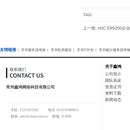
TAG:
上一张:
H3C ER5200
友情链接：
常州服务器维修
|
常州机房建设
|
常州IT外包
|
常州戴尔服务器维
关于鑫鸿
公司简介
团队风采
资质证书
常州鑫鸿网络科技有限公司
资料下载
地址：常州市武进区常武中路888号新城公馆综合楼722室
新闻动态
手机: 15251931592
电话: 0519-83999613
邮箱: sales@xhnet.com.cn
邮编: 213000