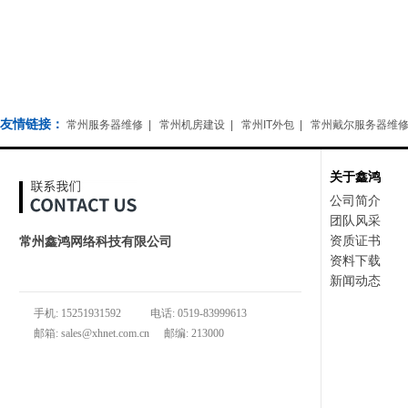
友情链接：
常州服务器维修
|
常州机房建设
|
常州IT外包
|
常州戴尔服务器维
关于鑫鸿
公司简介
团队风采
资质证书
常州鑫鸿网络科技有限公司
资料下载
地址：常州市武进区常武中路888号新城公馆综合楼722室
新闻动态
手机: 15251931592
电话: 0519-83999613
邮箱: sales@xhnet.com.cn
邮编: 213000