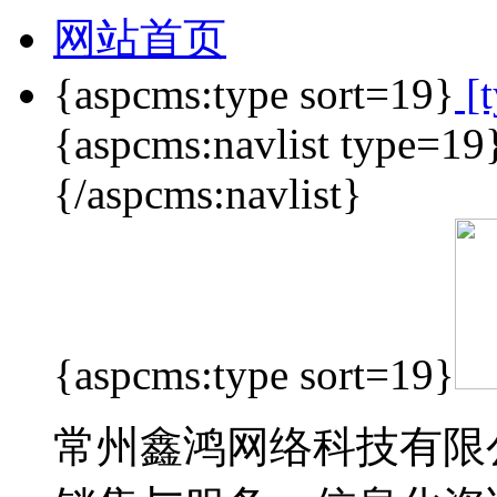
网站首页
{aspcms:type sort=19}
[t
{aspcms:navlist type=1
{/aspcms:navlist}
{aspcms:type sort=19}
常州鑫鸿网络科技有限