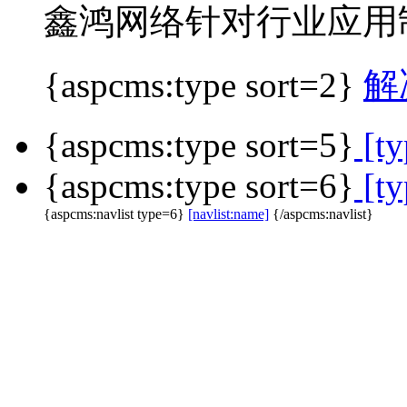
鑫鸿网络针对行业应用
{aspcms:type sort=2}
解
{aspcms:type sort=5}
[ty
{aspcms:type sort=6}
[ty
{aspcms:navlist type=6}
[navlist:name]
{/aspcms:navlist}